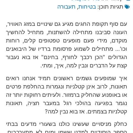
תגיות תוכן:
בטיחות
,
תעבורה
עם סוף תקופת החגים מגיע גם שינויים במזג האוויר,
העונה סביבנו מתחילה להשתנות, מתחיל להחשיך
מוקדם, מידי פעם מופעים טפטופים קלים, רוחות
וכו'… מתחילים לשמוע פרסומת ברדיו של היבואנים
הגדולים "הכן רכבך לחורף, בחינם" אז בוא נעבור
קצת על הדברים ונבין למה, איך, ומתי.
איך שמופעים גשמים ראשונים תמיד אנחנו רואים
תאונות, לרוב אינן קטלניות ונגמרות בהחלפת פרטים
או באופנוע שהחליק ברמזור. ולעיתים רחוקות יותר זה
נגמר בפגיעה בהולכי רגל במעבר חציה, תאונות
קטלניות בצמתים. אז בוא נבין למה?
כחלק מניסויים שעשינו כולנו בשעורי מדעים בבתי
הספר היסודיים למדנו ששמן ומים לא מתערבבים,